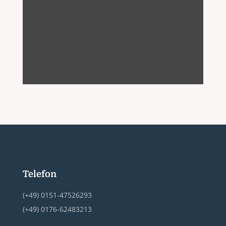
Telefon
(+49) 0151-47526293
(+49) 0176-62483213